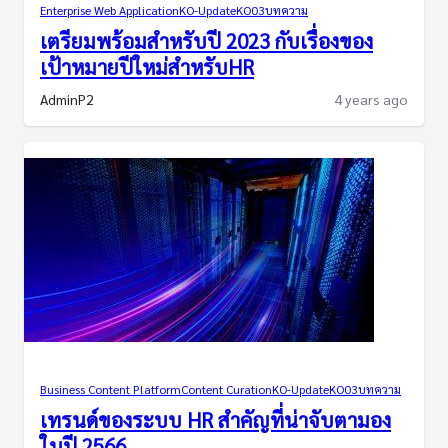
Enterprise Web Application
KO-Update
KO03
บทความ
เตรียมพร้อมสำหรับปี 2023 กับเรื่องของ
เป้าหมายปีใหม่สำหรับHR
AdminP2
4 years ago
Business Content Platform
Content Curation
KO-Update
KO03
บทความ
เทรนด์ของระบบ HR สำคัญที่น่าจับตามอง
ในปี 2566