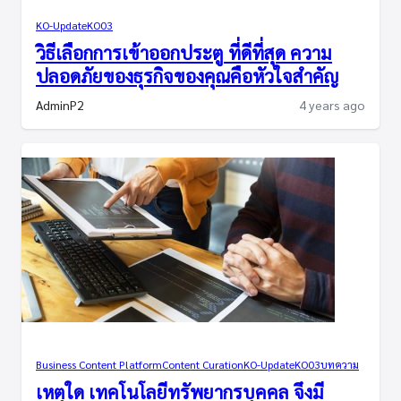
KO-Update
KO03
วิธีเลือกการเข้าออกประตู ที่ดีที่สุด ความ
ปลอดภัยของธุรกิจของคุณคือหัวใจสำคัญ
AdminP2
4 years ago
Business Content Platform
Content Curation
KO-Update
KO03
บทความ
เหตุใด เทคโนโลยีทรัพยากรบุคคล จึงมี