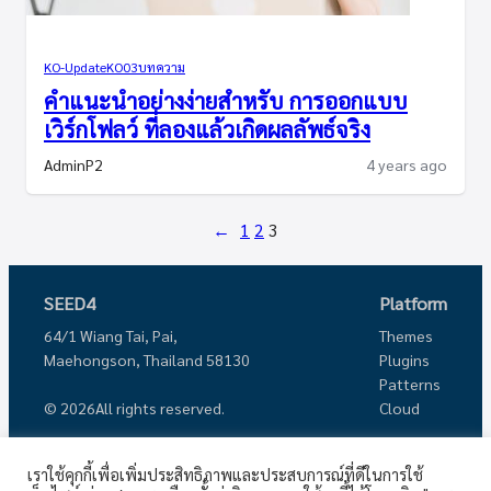
KO-Update
KO03
บทความ
คำแนะนำอย่างง่ายสำหรับ การออกแบบ
เวิร์กโฟลว์ ที่ลองแล้วเกิดผลลัพธ์จริง
AdminP2
4 years ago
←
1
2
3
SEED4
Platform
64/1 Wiang Tai, Pai,
Themes
Maehongson, Thailand 58130
Plugins
Patterns
Cloud
© 2026
All rights reserved.
Showcase
About
Connect with us
เราใช้คุกกี้เพื่อเพิ่มประสิทธิภาพและประสบการณ์ที่ดีในการใช้
Corporate
Mission