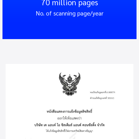
70
 million pages
No. of scanning page/year