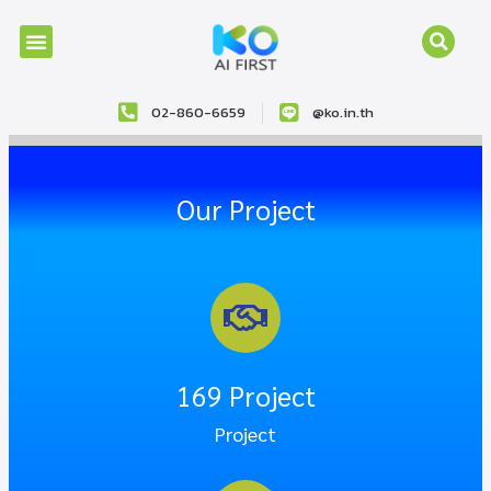
02-860-6659
@ko.in.th
Our Project
169
 Project
Project