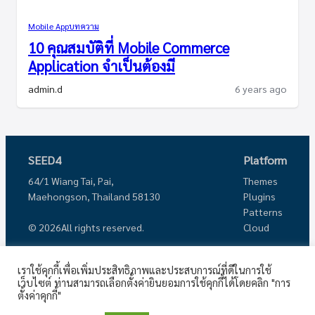
Mobile App
บทความ
10 คุณสมบัติที่ Mobile Commerce
Application จำเป็นต้องมี
admin.d
6 years ago
SEED4
Platform
64/1 Wiang Tai, Pai,
Themes
Maehongson, Thailand 58130
Plugins
Patterns
Cloud
© 2026
All rights reserved.
Showcase
About
Connect with us
เราใช้คุกกี้เพื่อเพิ่มประสิทธิภาพและประสบการณ์ที่ดีในการใช้
Corporate
Mission
เว็บไซต์ ท่านสามารถเลือกตั้งค่ายินยอมการใช้คุกกี้ได้โดยคลิก "การ
Porfolio
News
ตั้งค่าคุกกี้"
Personal Blog
Terms