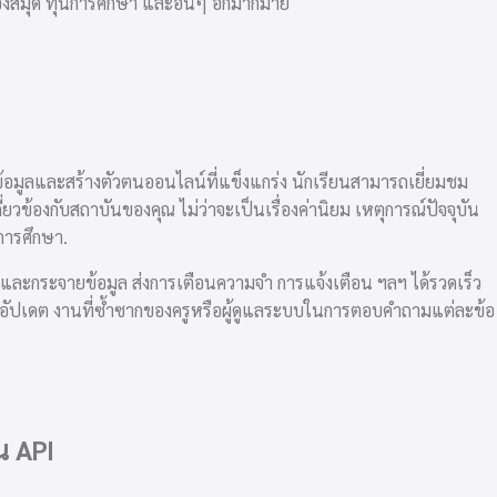
้องสมุด ทุนการศึกษา และอื่นๆ อีกมากมาย
้อมูลและสร้างตัวตนออนไลน์ที่แข็งแกร่ง นักเรียนสามารถเยี่ยมชม
วข้องกับสถาบันของคุณ ไม่ว่าจะเป็นเรื่องค่านิยม เหตุการณ์ปัจจุบัน
 การศึกษา.
นและกระจายข้อมูล ส่งการเตือนความจำ การแจ้งเตือน ฯลฯ ได้รวดเร็ว
บการอัปเดต งานที่ซ้ำซากของครูหรือผู้ดูแลระบบในการตอบคำถามแต่ละข้อ
น API