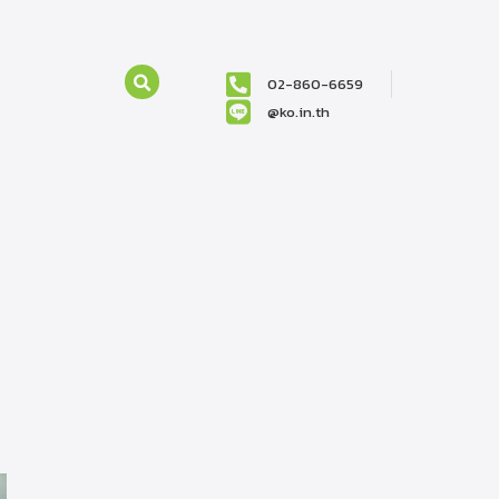
02-860-6659
@ko.in.th