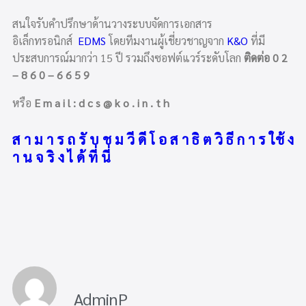
สนใจรับคำปรึกษาด้านวางระบบจัดการเอกสาร
อิเล็กทรอนิกส์
EDMS
โดยทีมงานผู้เชี่ยวชาญจาก
K&O
ที่มี
ประสบการณ์มากว่า 15 ปี รวมถึงซอฟต์แวร์ระดับโลก
ติดต่อ 0 2
– 8 6 0 – 6 6 5 9
หรือ
E m a i l : d c s @ k o . i n . t h
ส า ม า ร ถ รั บ ช ม วี ดี โ อ ส า ธิ ต วิ ธี ก า ร ใช้ ง
า น จ ริ ง ไ ด้ ที่ นี่
AdminP