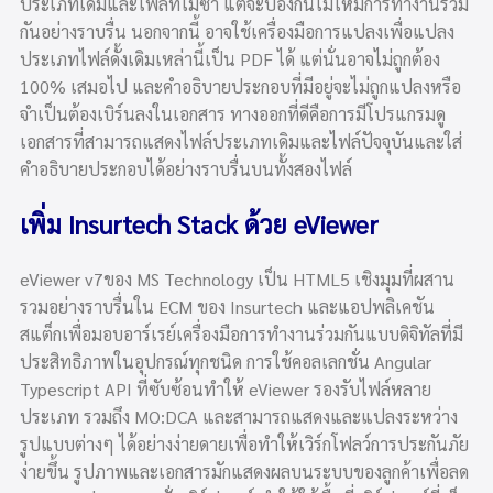
ประเภทเดิมและไฟล์ที่ไม่ซ้ำ แต่จะป้องกันไม่ให้มีการทำงานร่วม
กันอย่างราบรื่น นอกจากนี้ อาจใช้เครื่องมือการแปลงเพื่อแปลง
ประเภทไฟล์ดั้งเดิมเหล่านี้เป็น PDF ได้ แต่นั่นอาจไม่ถูกต้อง
100% เสมอไป และคำอธิบายประกอบที่มีอยู่จะไม่ถูกแปลงหรือ
จำเป็นต้องเบิร์นลงในเอกสาร ทางออกที่ดีคือการมีโปรแกรมดู
เอกสารที่สามารถแสดงไฟล์ประเภทเดิมและไฟล์ปัจจุบันและใส่
คำอธิบายประกอบได้อย่างราบรื่นบนทั้งสองไฟล์
เพิ่ม Insurtech Stack ด้วย eViewer
eViewer v7ของ MS Technology เป็น HTML5 เชิงมุมที่ผสาน
รวมอย่างราบรื่นใน ECM ของ Insurtech และแอปพลิเคชัน
สแต็กเพื่อมอบอาร์เรย์เครื่องมือการทำงานร่วมกันแบบดิจิทัลที่มี
ประสิทธิภาพในอุปกรณ์ทุกชนิด การใช้คอลเลกชั่น Angular
Typescript API ที่ซับซ้อนทำให้ eViewer รองรับไฟล์หลาย
ประเภท รวมถึง MO:DCA และสามารถแสดงและแปลงระหว่าง
รูปแบบต่างๆ ได้อย่างง่ายดายเพื่อทำให้เวิร์กโฟลว์การประกันภัย
ง่ายขึ้น รูปภาพและเอกสารมักแสดงผลบนระบบของลูกค้าเพื่อลด