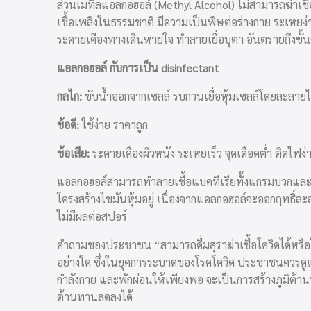
ส่วนเมทิลแอลกอฮอล์ (Methyl Alcohol) ไม่สามารถฆ่าเชื้
เชื้อเพลิงในธรรมชาติ มีความเป็นพิษต่อร่างกาย ระเหยง่
ระคายเคืองทางเดินหายใจ ทำลายเยื่อบุตา อันตรายถึงขั้น
แอลกอฮอล์ กับการเป็น disinfectant
กลไก:
ขับน้ำออกจากเซลล์ รบกวนเยื่อหุ้มเซลล์โดยละลายไ
ข้อดี:
ใช้ง่าย ราคาถูก
ข้อเสีย:
ระคายเคืองผิวหนัง ระเหยเร็ว จุดเดือดต่ำ ติดไฟ
แอลกอฮอล์สามารถทำลายเชื้อแบคทีเรียทั้งแกรมบวกและลบ ร
โครงสร้างไขมันหุ้มอยู่ เนื่องจากแอลกอฮอล์จะออกฤทธิ์ละ
ไม่มีผลต่อสปอร์
คำถามของประชาชน “สามารถดื่มสุราฆ่าเชื้อโควิดได้หรือไ
อย่างใด ซึ่งในยุคการระบาดของโรคโควิด ประชาชนควรดู
กำลังกาย และพักผ่อนให้เพียงพอ จะเป็นการสร้างภูมิต้านทาน
ต้านทานลดลงได้