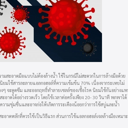
วามสะอาดมือแบบไม่ต้องล้างน้ำ ใช้ในกรณีไม่สะดวกในการล้างมือด้วย
ดยนิยมใช้สารละลายแอลกอฮอล์ที่ความเข้มข้น 70% เนื่องจากระเหยไม่
่างๆ จะดูดซึม และออกฤทธิ์ทำลายเซลล์ของเชื้อโรค นิยมใช้กันอย่างแพร
อาดได้อย่างรวดเร็ว โดยใช้เวลาต่อครั้งเพียง 20- 30 วินาที พกพาได้
้ความชุ่มชื่นและอาจก่อให้เกิดการระเคืองน้อยกว่าการใช้สบู่และน้ำ
มสะอาดหลักที่ควรใช้เป็นวิธีแรก ส่วนการใช้แอลกอฮอล์เจลล้างมือเหมาะ