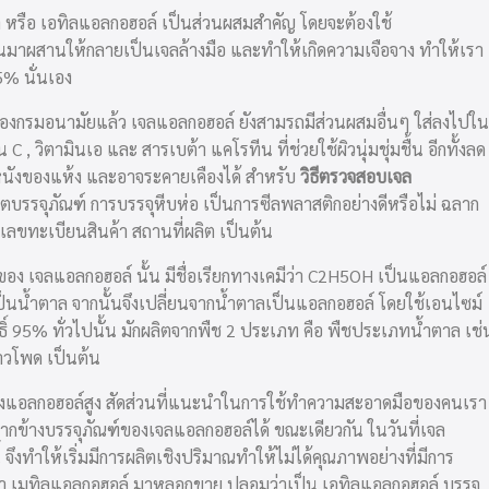
 หรือ เอทิลแอลกอฮอล์ เป็นส่วนผสมสำคัญ โดยจะต้องใช้
นมาผสานให้กลายเป็นเจลล้างมือ และทำให้เกิดความเจือจาง ทำให้เรา
5% นั่นเอง
รมอนามัยแล้ว เจลแอลกอฮอล์ ยังสามรถมีส่วนผสมอื่นๆ ใส่ลงไปใน
 C , วิตามินเอ และ สารเบต้า แคโรทีน ที่ช่วยใช้ผิวนุ่มชุ่มชื้น อีกทั้งลด
วหนังของแห้ง และอาจระคายเคืองได้ สำหรับ
วิธีตรวจสอบเจล
กตบรรจุภัณฑ์ การบรรจุหีบห่อ เป็นการซีลพลาสติกอย่างดีหรือไม่ ฉลาก
า เลขทะเบียนสินค้า สถานที่ผลิต เป็นต้น
อง เจลแอลกอฮอล์ นั้น มีชื่อเรียกทางเคมีว่า C2H5OH เป็นแอลกอฮอล์
เป็นน้ำตาล จากนั้นจึงเปลี่ยนจากน้ำตาลเป็นแอลกอฮอล์ โดยใช้เอนไซม์
ิ์ 95% ทั่วไปนั้น มักผลิตจากพืช 2 ประเภท คือ พืชประเภทน้ำตาล เช่
้าวโพด เป็นต้น
องแอลกอฮอล์สูง สัดส่วนที่แนะนำในการใช้ทำความสะอาดมือของคนเรา
ากข้างบรรจุภัณฑ์ของเจลแอลกอฮอล์ได้ ขณะเดียวกัน ในวันที่เจล
 จึงทำให้เริ่มมีการผลิตเชิงปริมาณทำให้ไม่ได้คุณภาพอย่างที่มีการ
่มเอา เมทิลแอลกอฮอล์ มาหลอกขาย ปลอมว่าเป็น เอทิลแอลกอฮอล์ บรรจุ