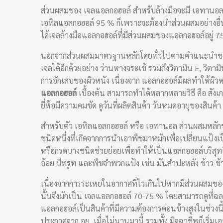
ส่วนผสมของ เจลแอลกอฮอล์ สำหรับล้างมือจะมี เอทานอล
เอทิลแอลกอฮอล์ 95 % ก็เพราะจะต้องนำส่วนผสมอย่างอื่
ได้เจลล้างมือแอลกอฮอล์ที่มีส่วนผสมของแอลกอฮอล์อยู่ 7
นอกจากส่วนผสมมาตรฐานหลักโดยทั่วไปตามคำแนะนำของก
เจลได้อีกด้วยอย่าง ว่านหางจระเข้ รวมถึงวิตามิน E, วิตามิน
การอักเสบของผิวหนัง เนื่องจาก แอลกอฮอล์มีผลทำให้ผิ
แอลกอฮอล์
เบื้องต้น สามารถทำได้หลากหลายวิธี คือ สังเ
ยี่ห้อมีความคมชัด ดูวันที่ผลิตสินค้า วันหมดอายุของสินค้
สำหรับตัว เอทิลแอลกอฮอล์ หรือ เอทานอล ส่วนผสมหลักข
ชนิดหนึ่งที่เกิดจากการนำเอาพืชมาหมักเพื่อเปลี่ยนแป้ง
หรือกรดบางชนิดช่วยย่อยเพื่อทำให้เป็นแอลกอฮอล์บริสุทธ
อ้อย บีทรูท และพืชจำพวกแป้ง เช่น มันสำปะหลัง ข้าว ข
เนื่องจากการระเหยในอากาศที่ไวเกินไปหากมีส่วนผสมข
นั้นจึงมักเป็น เจลแอลกอฮอล์ 70-75 % โดยสามารถดูที่ฉล
แอลกอฮอล์เป็นสินค้าที่มีความต้องการค่อนข้างสูงในช่วงนี้
ประกาศจาก อย. เมื่อไม่นานมานี้ รวมทั้ง มิจฉาชีพก็เริ