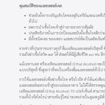
คุณสมบัติของแอลกอฮอล์เจล
ช่วยยับยั้งการเจริญเติบโตของจุลินทรีย์และแบคทีเร
ทั่วไป
ลดการนำเชื้อโรคเข้าสู่ร่างกายจากการสัมผัส
ประสิทธิภาพในการปกป้องและยับยั้งเชื้อโรคดีกว่
มีทั้งชนิดเจล ของเหลว และสเปรย์จัดเป็นผลิตภัณฑ
จากข่าวที่ประชาชนชาวตุรกี ดื่มเอทิลแอลกอฮอล์บริสุทธิ์ 
รวมถึงฆ่าเชื้อโควิด-๑๙ ได้ ส่งผลให้มีผู้เสียชีวิต ๓๐ 
แม้เอทานอล หรือเอทิลแอลกอฮอล์ (Ethyl Alcohol) จะเป
แบบบริสุทธิ์ ซึ่งสูงกว่าที่พบในเครื่องดื่มแอลกอฮอล์ทั่วไป
การใช้แอลกอฮอล์เพื่อฆ่าเชื้อโรค หรือไวรัส ทำได้แค่เพ
แอลกอฮอล์จะตรงเข้าสู่ระบบย่อยอาหาร ไม่ได้ให้สรรพคุณ
เอทิลแอลกอฮอล์ (Ethyl Alcohol) 70 เปอร์เซ็นต์ สามารถทำล
รวมทั้งไวรัสโคโรน่าสายพันธุ์ใหม่ ระเหยง่ายในอุณหภูมิห