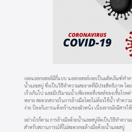
เจลแอลกอฮอล์มีกี่แบบ แอลกอฮอล์เจลเป็นผลิตภัณฑ์ทําค
น้ำและสบู่ ซึ่งเป็นวิธีทำความสะอาดที่มีประสิทธิภาพ โ
เร็วเกินไป และมีปริมาณน้ำเพียงพอที่เซลล์ของเชื้อโรคต
หลาย สะดวกสบายในการล้างมือโดยไม่ต้องใช้น้ำ ทำความสะ
ง่าย ป้องกันการแห้งกร้านของผิวหน้ง เนื่องจากมักมีสารให
อย่างไรก็ตาม การล้างมือด้วยน้ำและสบู่จัดเป็นวิธีทำควา
สำหรับสถานการณ์ที่ไม่สะดวกจะล้างมือด้วยน้ำและสบู่