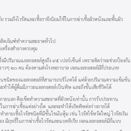
ีย รวมถึงไวรัสและเชื้อราจึงนิยมใช้ในการฆ่าเชื้อผิวหนังและพื้นผิว
าผลิตภัณฑ์ทำความสะอาดทั่วไป
์เครื่องสำอางควบคุม
ซึ่งมีปริมาณแอลกอฮอล์สูงถึง ๙๕ เปอร์เซ็นต์ เพราะคิดว่าจะช่วยป้องกัน
คน อีกราวๆ ๒๐ คน ต้องหามส่งโรงพยาบาล เจลแอลกอฮอล์มีกี่ประเภท
็นชนิดของแอลกอฮอล์ที่สามารถบริโภคได้ แต่ด้วยปริมาณความเข้มข้น
 จะทำให้ผู้ดื่มมีภาวะแอลกอฮอล์เป็นพิษ และถึงขั้นเสียชีวิตได้
ียงภายนอก คือเช็ดทำความสะอาดที่ผิวหนังเท่านั้น การรับประทาน
ในการฆ่าเชื้อแต่อย่างใด และจะทำให้เกิดพิษต่อร่างกายได้
ายเชื้อไวรัสชนิดที่มีชั้นไขมันหุ้ม เช่น ไวรัสไข้หวัดใหญ่ ไวรัสเริม
้อง มีฤทธิ์ในการฆ่าเชื้อไวรัสและแบคทีเรีย เจลแอลกอฮอล์มีกี่แบบ