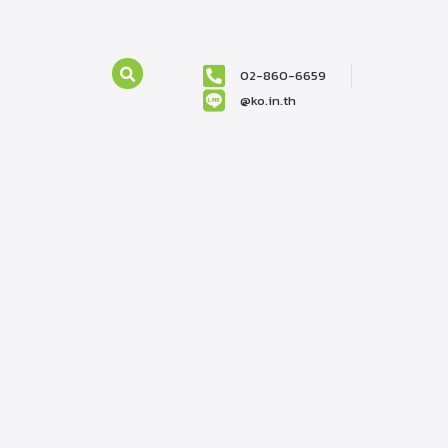
02-860-6659
@ko.in.th