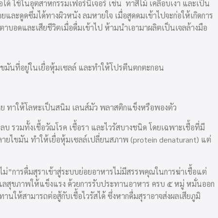
อได้ ใช้ในอุตสาหกรรมเฟอร์นิเจอร์ เช่น ทาสีไม้ เคลือบเงา และเป็น
ายและดูดซึมได้ทางผิวหนัง ลมหายใจ เมื่อสูดดมเข้าไปจะก่อให้เกิดการ
ตาบอดและเสียชีวิตเมื่อดื่มเข้าไป ห้ามนำเอามาผลิตเป็นเจลล้างมือ
ขมันที่อยู่ในเยื่อหุ้มเซลล์ และทำให้โปรตีนตกตะกอน
ง่าย ทาให้โลหะเป็นสนิม เลนส์มัว พลาสติกแข็งหรือพองตัว
วมทั้งเชื้อวัณโรค เชื้อรา และไวรัสบางชนิด โดยเฉพาะเชื้อที่มี
ลายไขมัน ทำให้เยื่อหุ้มเซลล์เปลี่ยนสภาพ (protein denaturant) แต่
ม่”การดื่มสุราเข้าสู่ระบบย่อยอาหารไม่มีสรรพคุณในการฆ่าเชื้อแต่
แลสุขภาพให้แข็งแรง ด้วยการรับประทานอาหาร ครบ ๕ หมู่ หมั่นออก
ให้สามารถต่อสู้กับเชื้อไวรัสได้ ซึ่งหากดื่มสุราอาจส่งผลเสียภูมิ