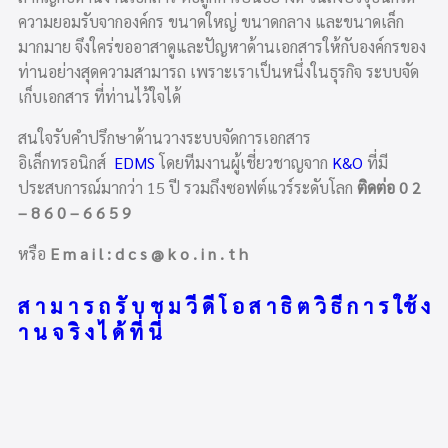
ความยอมรับจากองค์กร ขนาดใหญ่ ขนาดกลาง และขนาดเล็ก
มากมาย จึงใคร่ขออาสาดูและปัญหาด้านเอกสารให้กับองค์กรของ
ท่านอย่างสุดความสามารถ เพราะเราเป็นหนึ่งในธุรกิจ ระบบจัด
เก็บเอกสาร ที่ท่านไว้ใจได้
สนใจรับคำปรึกษาด้านวางระบบจัดการเอกสาร
อิเล็กทรอนิกส์
EDMS
โดยทีมงานผู้เชี่ยวชาญจาก
K&O
ที่มี
ประสบการณ์มากว่า 15 ปี รวมถึงซอฟต์แวร์ระดับโลก
ติดต่อ 0 2
– 8 6 0 – 6 6 5 9
หรือ
E m a i l : d c s @ k o . i n . t h
ส า ม า ร ถ รั บ ช ม วี ดี โ อ ส า ธิ ต วิ ธี ก า ร ใช้ ง
า น จ ริ ง ไ ด้ ที่ นี่