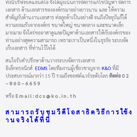
ทั้งนี้บริษัทเคแอนด์โอ จึงได้มุ่งเน้นการจัดการแก้ไขปัญหา จัดการ
เอกสาร ด้านเอกสารขององค์กรมาอย่างยาวนาน และ ให้ความ
สำคัญกับด้านงานเอกสาร ต่อลูกค้าเป็นอย่างดี จนถึงปัจจุบันก็ได้
ความยอมรับจากองค์กร ขนาดใหญ่ ขนาดกลาง และขนาดเล็ก
มากมาย จึงใคร่ขออาสาดูและปัญหาด้านเอกสารให้กับองค์กรของ
ท่านอย่างสุดความสามารถ เพราะเราเป็นหนึ่งในธุรกิจ ระบบจัด
เก็บเอกสาร ที่ท่านไว้ใจได้
สนใจรับคำปรึกษาด้านวางระบบจัดการเอกสาร
อิเล็กทรอนิกส์
EDMS
โดยทีมงานผู้เชี่ยวชาญจาก
K&O
ที่มี
ประสบการณ์มากว่า 15 ปี รวมถึงซอฟต์แวร์ระดับโลก
ติดต่อ 0 2
– 8 6 0 – 6 6 5 9
หรือ
E m a i l : d c s @ k o . i n . t h
ส า ม า ร ถ รั บ ช ม วี ดี โ อ ส า ธิ ต วิ ธี ก า ร ใช้ ง
า น จ ริ ง ไ ด้ ที่ นี่