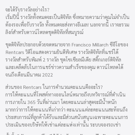
จะได้รับรางวัลอย่างไร?
เริ่มปีนี้ รางวัลทั้งหมดจะเป็นดิจิทัล ซึ่งหมายความว่าคุณไม่จำเป็น
ต้องรอเพื่อรับรางวัล ทั้งหมดจะส่งทางอีเมล! นอกจากนี้ เราจะรวม
ลิงก์สำหรับดาวน์โหลดชุดดิจิทัลที่สมบูรณ์
ชุดดิจิทัลประกอบด้วยจดหมายจาก Francisco Millarch ซีอีโอของ
Rentcars วิดีโอแสดงความยินดีพิเศษ รางวัลดิจิทัลที่แชร์ได้
รางวัลสำหรับพิมพ์ 2 รางวัล ชุดโซเชียลมีเดีย สติ๊กเกอร์ดิจิทัล
และเคล็ดลับในการแชร์ข่าวความสำเร็จของคุณ ดาวน์โหลดได้
จนถึงเดือนมีนาคม 2022
ส่วนของ Rentcars ในการคำนวณคะแนนคืออะไร?
การให้คะแนนที่โพสต์ทางออนไลน์หมายถึงบทวิจารณ์ที่ดำเนิน
การภายใน 365 วันที่ผ่านมา โดยคะแนนล่าสุดจะมีน้ำหนัก
มากกว่าการให้คะแนนที่เก่ากว่า คะแนนแต่ละคะแนนสะท้อนถึง
ประสบการณ์ที่ลูกค้าได้รับและมีส่วนสนับสนุนเฉพาะคะแนนการ
ประเมินของบริษัทให้เช่าแต่ละแห่งเท่านั้น ระบบจองรถเช่า