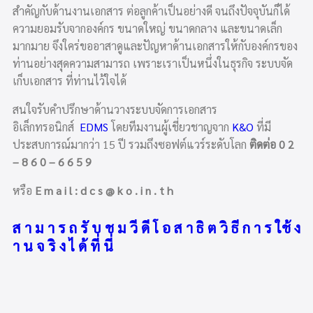
สำคัญกับด้านงานเอกสาร ต่อลูกค้าเป็นอย่างดี จนถึงปัจจุบันก็ได้
ความยอมรับจากองค์กร ขนาดใหญ่ ขนาดกลาง และขนาดเล็ก
มากมาย จึงใคร่ขออาสาดูและปัญหาด้านเอกสารให้กับองค์กรของ
ท่านอย่างสุดความสามารถ เพราะเราเป็นหนึ่งในธุรกิจ ระบบจัด
เก็บเอกสาร ที่ท่านไว้ใจได้
สนใจรับคำปรึกษาด้านวางระบบจัดการเอกสาร
อิเล็กทรอนิกส์
EDMS
โดยทีมงานผู้เชี่ยวชาญจาก
K&O
ที่มี
ประสบการณ์มากว่า 15 ปี รวมถึงซอฟต์แวร์ระดับโลก
ติดต่อ 0 2
– 8 6 0 – 6 6 5 9
หรือ
E m a i l : d c s @ k o . i n . t h
ส า ม า ร ถ รั บ ช ม วี ดี โ อ ส า ธิ ต วิ ธี ก า ร ใช้ ง
า น จ ริ ง ไ ด้ ที่ นี่