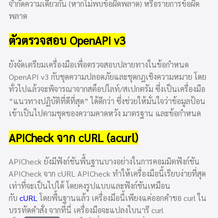
จำกัดความเดียวกัน (หากไม่พบข้อผิดพลาด) หรือรายการข้อผิด
พลาด
ตัวตรวจสอบ OpenAPI v3
ยังจัดเตรียมเครื่องมือเพื่อตรวจสอบปลายทางในข้อกำหนด
OpenAPI v3 กับชุดความปลอดภัยและชุดกฎเชิงความหมาย โดย
ทั่วไปแล้วจะพิจารณาจากสต็อปไลท์/สเปกตรัม ซึ่งเป็นเครื่องมือ
“แนวทางปฏิบัติที่ดีที่สุด” ได้ดีกว่า ซึ่งช่วยให้มั่นใจว่าข้อมูลป้อน
เข้าเป็นไปตามชุดของความคาดหวัง มาตรฐาน และข้อกำหนด
APICheck จาก cURL (acurl)
APICheck ยังมีฟังก์ชันพื้นฐานบางอย่างในการคอมมิตฟังก์ชัน
APICheck จาก cURL APICheck ทำให้เครื่องมือนี้เรียบง่ายที่สุด
เท่าที่จะเป็นไปได้ โดยคงรูปแบบและฟังก์ชันเหมือน
กับ
cURL
โดยพื้นฐานแล้ว เครื่องมือนี้เพียงแค่ออกคำขอ curl ใน
บรรทัดคำสั่ง จากที่นี่ เครื่องมือจะแปลงไบนารี curl