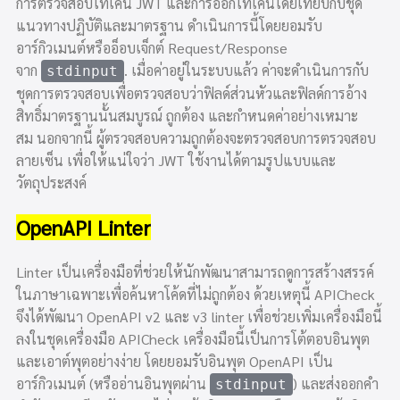
การตรวจสอบโทเค็น JWT และการออกโทเค็นโดยเทียบกับชุด
แนวทางปฏิบัติและมาตรฐาน ดำเนินการนี้โดยยอมรับ
อาร์กิวเมนต์หรืออ็อบเจ็กต์ Request/Response
จาก
. เมื่อค่าอยู่ในระบบแล้ว ค่าจะดำเนินการกับ
stdinput
ชุดการตรวจสอบเพื่อตรวจสอบว่าฟิลด์ส่วนหัวและฟิลด์การอ้าง
สิทธิ์มาตรฐานนั้นสมบูรณ์ ถูกต้อง และกำหนดค่าอย่างเหมาะ
สม นอกจากนี้ ผู้ตรวจสอบความถูกต้องจะตรวจสอบการตรวจสอบ
ลายเซ็น เพื่อให้แน่ใจว่า JWT ใช้งานได้ตามรูปแบบและ
วัตถุประสงค์
OpenAPI Linter
Linter เป็นเครื่องมือที่ช่วยให้นักพัฒนาสามารถดูการสร้างสรรค์
ในภาษาเฉพาะเพื่อค้นหาโค้ดที่ไม่ถูกต้อง ด้วยเหตุนี้ APICheck
จึงได้พัฒนา OpenAPI v2 และ v3 linter เพื่อช่วยเพิ่มเครื่องมือนี้
ลงในชุดเครื่องมือ APICheck เครื่องมือนี้เป็นการโต้ตอบอินพุต
และเอาต์พุตอย่างง่าย โดยยอมรับอินพุต OpenAPI เป็น
อาร์กิวเมนต์ (หรืออ่านอินพุตผ่าน
) และส่งออกคำ
stdinput