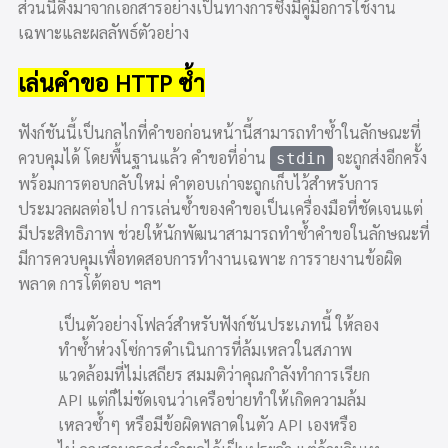
ส่วนนี้ดึงมาจากเอกสารอย่างเป็นทางการซึ่งมีคู่มือการใช้งาน
เฉพาะและผลลัพธ์ตัวอย่าง
เล่นคำขอ HTTP ซ้ำ
ฟังก์ชันนี้เป็นกลไกที่คำขอก่อนหน้านี้สามารถทำซ้ำในลักษณะที่
ควบคุมได้ โดยพื้นฐานแล้ว คำขอที่อ่าน
จะถูกส่งอีกครั้ง
stdin
พร้อมการตอบกลับใหม่ คำตอบเก่าจะถูกเก็บไว้สำหรับการ
ประมวลผลต่อไป การเล่นซ้ำของคำขอเป็นเครื่องมือที่ชัดเจนแต่
มีประสิทธิภาพ ช่วยให้นักพัฒนาสามารถทำซ้ำคำขอในลักษณะที่
มีการควบคุมเพื่อทดสอบการทำงานเฉพาะ การรายงานข้อผิด
พลาด การโต้ตอบ ฯลฯ
เป็นตัวอย่างโฟลว์สำหรับฟังก์ชันประเภทนี้ ให้ลอง
ทำซ้ำห่วงโซ่การดำเนินการที่ล้มเหลวในสภาพ
แวดล้อมที่ไม่เสถียร สมมติว่าคุณกำลังทำการเรียก
API แต่ก็ไม่ชัดเจนว่าเครือข่ายทำให้เกิดความล้ม
เหลวซ้ำๆ หรือมีข้อผิดพลาดในตัว API เองหรือ