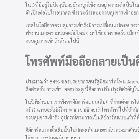
ใน 3
ที่มีอยู่ในปัจจุบันจะยังคงถูกใช้งานอยู่ ความจำเป็
จำเป็นต่อไปในอนาคต ซึ่งรวมถึง
ระบบควบคุมการเข้า
ออ
เทคโนโลยีการควบคุมการเข้าถึงมีการเปลี่ยนแปลงอย่าง
ทำงานและความปลอดภัยใหม่ๆ มาใช้อย่างรวดเร็ว เมื่อเ
ควบคุมการเข้าถึงดังต่อไปนี้
โทรศัพท์มือถือกลายเป็นค
ประมาณว่า 84% ของประชากรสหรัฐมีสมาร์ทโฟน Android 
ถือสำหรับ การเข้า
-ออก
ประตู
นี่คือการปรับปรุงที่สำคั
ในปีที่ผ่านมา เราพึ่งพาคีย์การ์ดแบบเดิมๆ ที่ง่ายต่อการใส่
ครัว? แทบจะไม่มีใคร พวกเขามักจะนำโทรศัพท์ไปที่สำนักง
ควบคุมการเข้าถึง อุปกรณ์สามารถเป็นคีย์การ์ดแบบเก่าท
คีย์การ์ดแบบดั้งเดิมนั้นไม่ปลอดภัยและตรงไปตรงมาสำหร
ได้ยากและปลอดภัยกว่ามาก