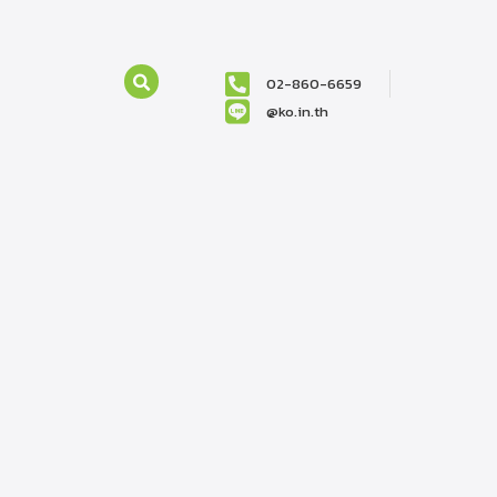
02-860-6659
@ko.in.th