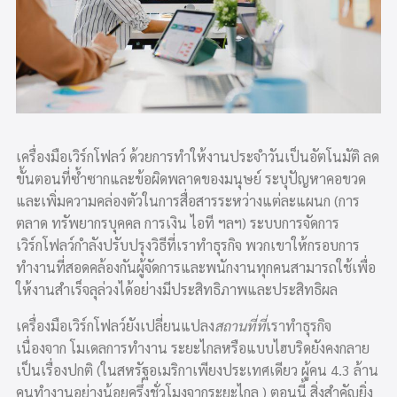
เครื่องมือเวิร์กโฟลว์ ด้วยการทำให้งานประจำวันเป็นอัตโนมัติ ลด
ขั้นตอนที่ซ้ำซากและข้อผิดพลาดของมนุษย์ ระบุปัญหาคอขวด
และเพิ่มความคล่องตัวในการสื่อสารระหว่างแต่ละแผนก (การ
ตลาด ทรัพยากรบุคคล การเงิน ไอที ฯลฯ) ระบบการจัดการ
เวิร์กโฟลว์กำลังปรับปรุงวิธีที่เราทำธุรกิจ พวกเขาให้กรอบการ
ทำงานที่สอดคล้องกันผู้จัดการและพนักงานทุกคนสามารถใช้เพื่อ
ให้งานสำเร็จลุล่วงได้อย่างมีประสิทธิภาพและประสิทธิผล
เครื่องมือเวิร์กโฟลว์ยังเปลี่ยนแปลง
สถานที่ที่
เราทำธุรกิจ
เนื่องจาก โมเดลการทำงาน
ระยะไกล
หรือ
แบบไฮบริด
ยังคงกลาย
เป็นเรื่องปกติ (ในสหรัฐอเมริกาเพียงประเทศเดียว ผู้คน
4.3 ล้าน
คนทำงานอย่างน้อยครึ่งชั่วโมงจากระยะไกล
) ตอนนี้ สิ่งสำคัญยิ่ง