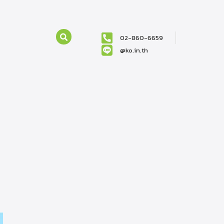
02-860-6659
@ko.in.th