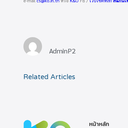
e-mail
cs@ko.in.th
หรือ
K&O
FB /
เว็บไซต์หลัก
สแกนเพื
AdminP2
Related Articles
หน้าหลัก