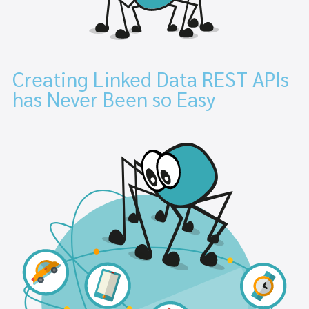
Creating Linked Data REST APIs
has Never Been so Easy